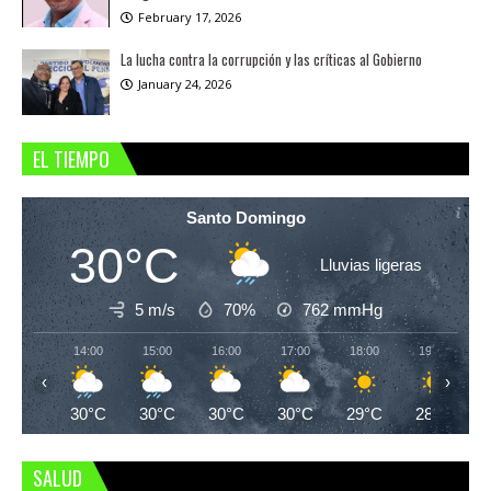
February 17, 2026
La lucha contra la corrupción y las críticas al Gobierno
January 24, 2026
EL TIEMPO
Santo Domingo
30°C
Lluvias ligeras
5 m/s
70%
762
mmHg
14:00
15:00
16:00
17:00
18:00
19:00
‹
›
30°C
30°C
30°C
30°C
29°C
28°C
SALUD