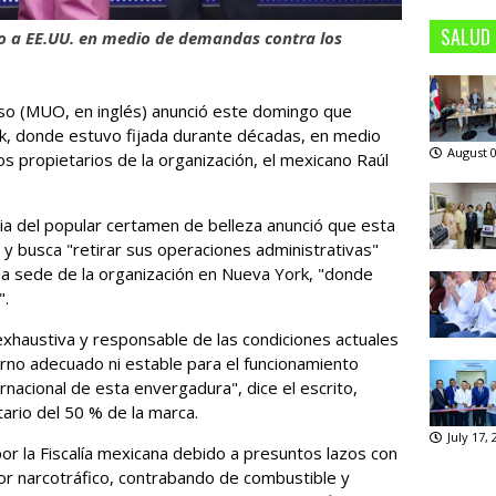
SALUD
co a EE.UU. en medio de demandas contra los
rso (MUO, en inglés) anunció este domingo que
, donde estuvo fijada durante décadas, en medio
August 0
s propietarios de la organización, el mexicano Raúl
ia del popular certamen de belleza anunció que esta
 y busca "retirar sus operaciones administrativas"
 la sede de la organización en Nueva York, "donde
".
exhaustiva y responsable de las condiciones actuales
orno adecuado ni estable para el funcionamiento
rnacional de esta envergadura", dice el escrito,
ario del 50 % de la marca.
July 17,
or la Fiscalía mexicana debido a presuntos lazos con
or narcotráfico, contrabando de combustible y