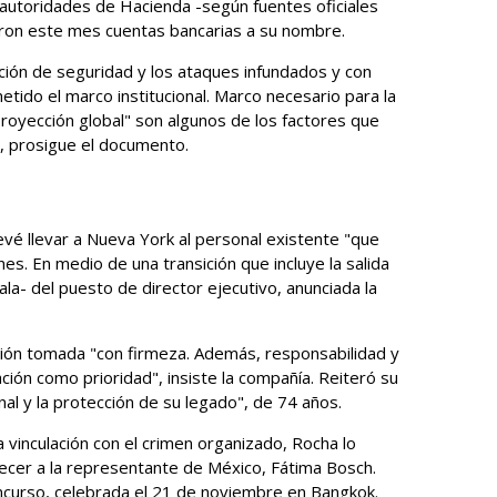
s autoridades de Hacienda -según fuentes oficiales
ron este mes cuentas bancarias a su nombre.
uación de seguridad y los ataques infundados y con
tido el marco institucional. Marco necesario para la
 proyección global" son algunos de los factores que
O, prosigue el documento.
vé llevar a Nueva York al personal existente "que
es. En medio de una transición que incluye la salida
la- del puesto de director ejecutivo, anunciada la
isión tomada "con firmeza. Además, responsabilidad y
ación como prioridad", insiste la compañía. Reiteró su
nal y la protección de su legado", de 74 años.
 vinculación con el crimen organizado, Rocha lo
ecer a la representante de México, Fátima Bosch.
oncurso, celebrada el 21 de noviembre en Bangkok.