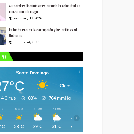
Autopistas Dominicanas: cuando la velocidad se
cruza con el riesgo
February 17, 2026
La lucha contra la corrupción y las críticas al
Gobierno
January 24, 2026
MPO
Santo Domingo
27°C
Claro
4.3 m/s
83%
764
mmHg
:00
09:00
10:00
11:00
12:00
13:00
14:00
15:
›
7°C
28°C
29°C
31°C
31°C
31°C
30°C
30