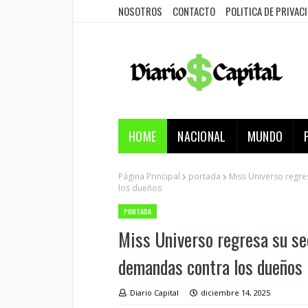
NOSOTROS
CONTACTO
POLITICA DE PRIVAC
HOME
NACIONAL
MUNDO
Página Principal
portada
Miss Universo regr
los dueños
PORTADA
Miss Universo regresa su se
demandas contra los dueños
Diario Capital
diciembre 14, 2025