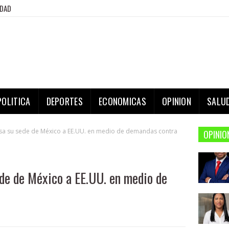
IDAD
POLITICA
DEPORTES
ECONOMICAS
OPINION
SALU
esa su sede de México a EE.UU. en medio de demandas contra
OPINIO
de de México a EE.UU. en medio de