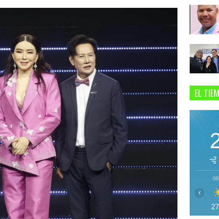
EL TIE
08
‹
2