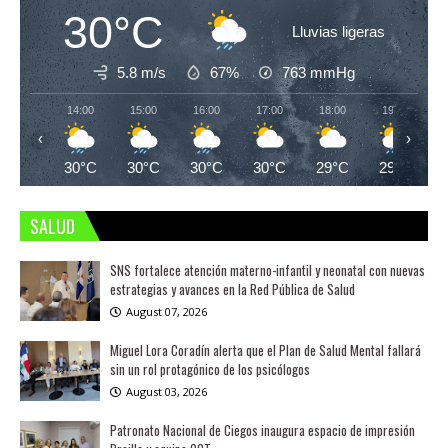
30°C
Lluvias ligeras
5.8 m/s
67%
763
mmHg
14:00
15:00
16:00
17:00
18:00
19:00
‹
›
30°C
30°C
30°C
30°C
29°C
29°C
SALUD
SNS fortalece atención materno-infantil y neonatal con nuevas
estrategias y avances en la Red Pública de Salud
August 07, 2026
Miguel Lora Coradín alerta que el Plan de Salud Mental fallará
sin un rol protagónico de los psicólogos
August 03, 2026
Patronato Nacional de Ciegos inaugura espacio de impresión