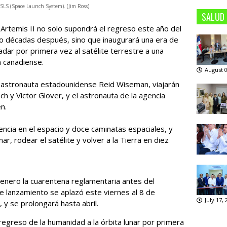
I SLS (Space Launch System). (Jim Ross)
SALUD
 Artemis II no solo supondrá el regreso este año del
co décadas después, sino que inaugurará una era de
adar por primera vez al satélite terrestre a una
n canadiense.
August 0
el astronauta estadounidense Reid Wiseman, viajarán
ch y Victor Glover, y el astronauta de la agencia
n.
ncia en el espacio y doce caminatas espaciales, y
nar, rodear el satélite y volver a la Tierra en diez
 enero la cuarentena reglamentaria antes del
e lanzamiento se aplazó este viernes al 8 de
July 17,
 y se prolongará hasta abril.
regreso de la humanidad a la órbita lunar por primera