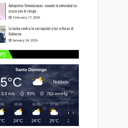
Autopistas Dominicanas: cuando la velocidad se
cruza con el riesgo
February 17, 2026
La lucha contra la corrupción y las críticas al
Gobierno
January 24, 2026
MPO
Santo Domingo
25°C
Nublado
3.9 m/s
93%
763
mmHg
:00
05:00
06:00
07:00
08:00
09:00
10:00
11:
›
5°C
24°C
24°C
25°C
26°C
28°C
29°C
30