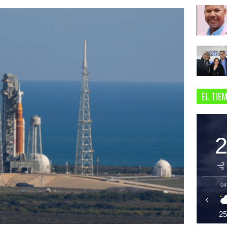
EL TIE
04
‹
2