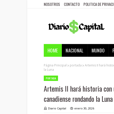
NOSOTROS
CONTACTO
POLITICA DE PRIVAC
HOME
NACIONAL
MUNDO
Página Principal
portada
Artemis II hará his
la Luna
PORTADA
Artemis II hará historia con
canadiense rondando la Luna
Diario Capital
enero 30, 2026