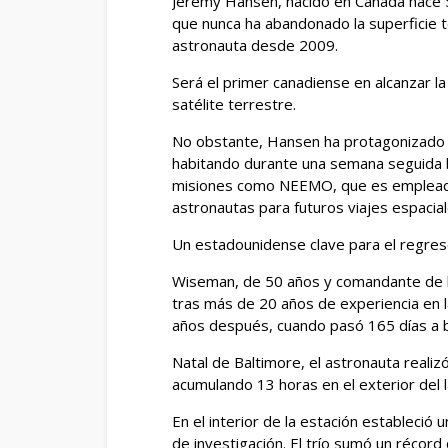
Jeremy Hansen, nacido en Canadá hace 50
que nunca ha abandonado la superficie
astronauta desde 2009.
Será el primer canadiense en alcanzar la
satélite terrestre.
No obstante, Hansen ha protagonizado 
habitando durante una semana seguida ba
misiones como NEEMO, que es empleada
astronautas para futuros viajes espacial
Un estadounidense clave para el regres
Wiseman, de 50 años y comandante de l
tras más de 20 años de experiencia en la
años después, cuando pasó 165 días a bo
Natal de Baltimore, el astronauta reali
acumulando 13 horas en el exterior del l
En el interior de la estación estableció
de investigación. El trío sumó un récor