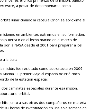
 años, es el único primerizo de la misión, puesto
 terrestre, a pesar de desempeñarse como
 órbita lunar cuando la cápsula Orion se aproxime al
misiones en ambientes extremos en su formación,
jo tierra o en el lecho marino en el marco de
 por la NASA desde el 2001 para preparar a los
es.
o a la Luna
a misión, fue reclutado como astronauta en 2009
 Marina. Su primer viaje al espacio ocurrió cinco
rdo de la estación espacial.
zó dos caminatas espaciales durante esa misión,
aboratorio orbital.
 un hito junto a sus otros dos compañeros en materia
d de 82 horas de investigación en una sola semana en