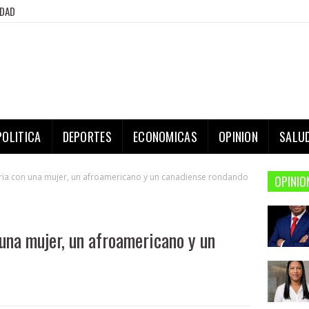
IDAD
POLITICA
DEPORTES
ECONOMICAS
OPINION
SALU
toria con una mujer, un afroamericano y un canadiense rondando
OPINIO
 una mujer, un afroamericano y un