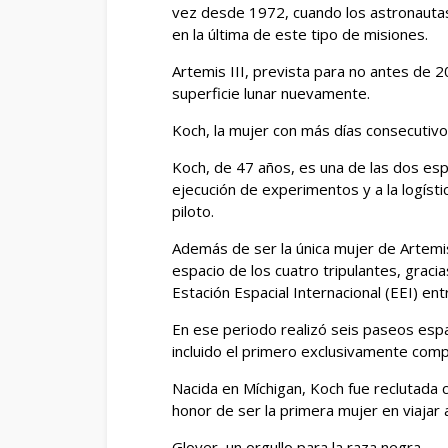
vez desde 1972, cuando los astronautas
en la última de este tipo de misiones.
Artemis III, prevista para no antes de 
superficie lunar nuevamente.
Koch, la mujer con más días consecutivo
Koch, de 47 años, es una de las dos espe
ejecución de experimentos y a la logísti
piloto.
Además de ser la única mujer de Artemis
espacio de los cuatro tripulantes, graci
Estación Espacial Internacional (EEI) e
En ese periodo realizó seis paseos espa
incluido el primero exclusivamente com
Nacida en Míchigan, Koch fue reclutada 
honor de ser la primera mujer en viajar a
Glover, un orgullo para la raza negra