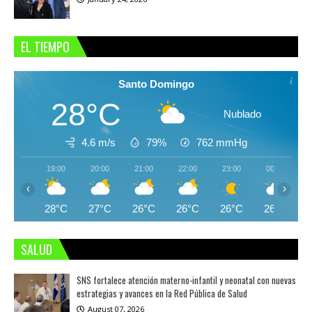
EL TIEMPO
Santo Domingo
28°C
Nublado
4.6 m/s
79%
762
mmHg
19:00
20:00
21:00
22:00
23:00
00:00
‹
›
28°C
27°C
26°C
26°C
26°C
26°C
SALUD
SNS fortalece atención materno-infantil y neonatal con nuevas
estrategias y avances en la Red Pública de Salud
August 07, 2026