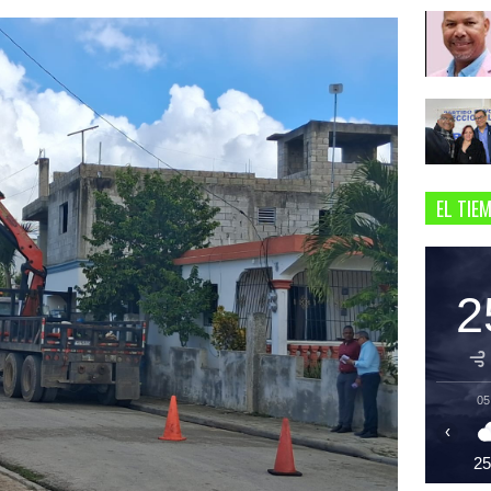
EL TIE
2
05
‹
2