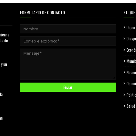
FORMULARIO DE CONTACTO
ETIQUE
Depor
nicana
Diasp
más de
Econó
Mund
 y un
Nacio
Opini
la
Políti
Salud
an