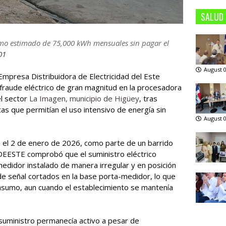
SALUD
mo estimado de 75,000 kWh mensuales sin pagar el
01
August 0
 Empresa Distribuidora de Electricidad del Este
aude eléctrico de gran magnitud en la procesadora
el sector
La Imagen, municipio de Higüey
, tras
cas que permitían el uso intensivo de energía sin
August 0
a el 2 de enero de 2026, como parte de un barrido
EDEESTE comprobó que el suministro eléctrico
medidor instalado de manera irregular y en posición
de señal cortados en la base porta-medidor, lo que
onsumo, aun cuando el establecimiento se mantenía
 suministro permanecía activo a pesar de