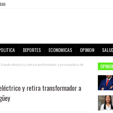
IDAD
POLITICA
DEPORTES
ECONOMICAS
OPINION
SALU
fraude eléctrico y retira transformador a procesadora de
OPINIO
léctrico y retira transformador a
igüey