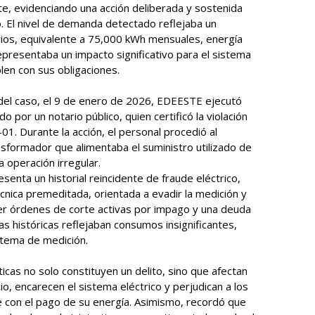
e, evidenciando una acción deliberada y sostenida
co. El nivel de demanda detectado reflejaba un
os, equivalente a 75,000 kWh mensuales, energía
presentaba un impacto significativo para el sistema
plen con sus obligaciones.
o del caso, el 9 de enero de 2026, EDEESTE ejecutó
 por un notario público, quien certificó la violación
01. Durante la acción, el personal procedió al
nsformador que alimentaba el suministro utilizado de
a operación irregular.
enta un historial reincidente de fraude eléctrico,
cnica premeditada, orientada a evadir la medición y
ner órdenes de corte activas por impago y una deuda
s históricas reflejaban consumos insignificantes,
istema de medición.
icas no solo constituyen un delito, sino que afectan
io, encarecen el sistema eléctrico y perjudican a los
 con el pago de su energía. Asimismo, recordó que