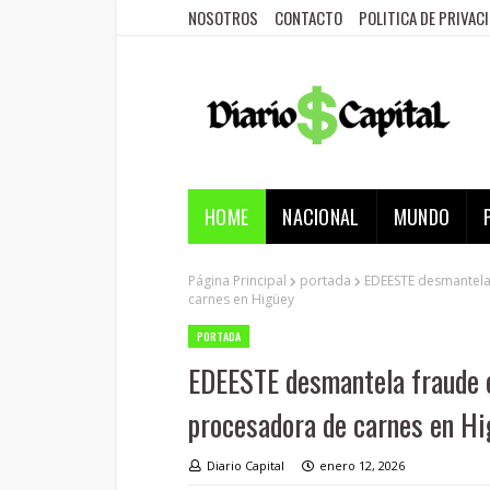
NOSOTROS
CONTACTO
POLITICA DE PRIVAC
HOME
NACIONAL
MUNDO
Página Principal
portada
EDEESTE desmantela 
carnes en Higüey
PORTADA
EDEESTE desmantela fraude e
procesadora de carnes en H
Diario Capital
enero 12, 2026