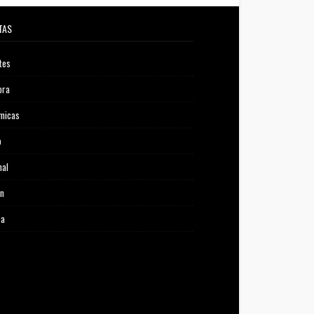
TAS
tes
ora
micas
o
nal
ón
ca