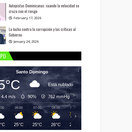
Autopistas Dominicanas: cuando la velocidad se
cruza con el riesgo
February 17, 2026
La lucha contra la corrupción y las críticas al
Gobierno
January 24, 2026
MPO
Santo Domingo
5°C
Está nublado
4.4 m/s
90%
762
mmHg
:00
06:00
07:00
08:00
09:00
10:00
11:00
12:
›
5°C
25°C
25°C
26°C
28°C
29°C
30°C
31