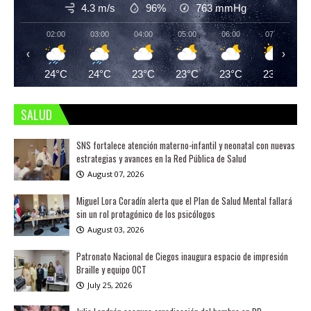
4.3 m/s
96%
763
mmHg
02:00
03:00
04:00
05:00
06:00
07:00
‹
›
24°C
24°C
23°C
23°C
23°C
23°C
SALUD
SNS fortalece atención materno-infantil y neonatal con nuevas
estrategias y avances en la Red Pública de Salud
August 07, 2026
Miguel Lora Coradín alerta que el Plan de Salud Mental fallará
sin un rol protagónico de los psicólogos
August 03, 2026
Patronato Nacional de Ciegos inaugura espacio de impresión
Braille y equipo OCT
July 25, 2026