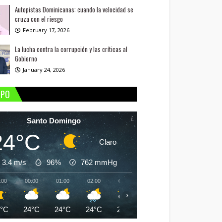
Autopistas Dominicanas: cuando la velocidad se
cruza con el riesgo
February 17, 2026
La lucha contra la corrupción y las críticas al
Gobierno
January 24, 2026
MPO
Santo Domingo
24°C
Claro
3.4 m/s
96%
762
mmHg
:00
00:00
01:00
02:00
03:00
04:00
05:00
06:
›
4°C
24°C
24°C
24°C
24°C
24°C
24°C
24