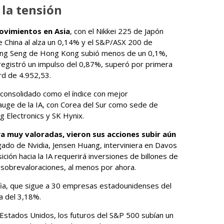
 la tensión
ovimientos en Asia
, con el Nikkei 225 de Japón
 China al alza un 0,14% y el S&P/ASX 200 de
 Hang Seng de Hong Kong subió menos de un 0,1%,
registró un impulso del 0,87%, superó por primera
rd de 4.952,53.
 consolidado como el índice con mejor
auge de la IA, con Corea del Sur como sede de
 Electronics y SK Hynix.
 muy valoradas, vieron sus acciones subir aún
ado de Nvidia, Jensen Huang, interviniera en Davos
ción hacia la IA requerirá inversiones de billones de
e sobrevaloraciones, al menos por ahora.
lfia, que sigue a 30 empresas estadounidenses del
a del 3,18%.
 Estados Unidos, los futuros del S&P 500 subían un