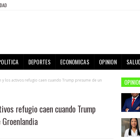
IDAD
POLITICA
DEPORTES
ECONOMICAS
OPINION
SALU
 y los activos refugio caen cuando Trump presume de un
OPINIO
tivos refugio caen cuando Trump
 Groenlandia