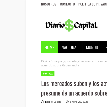
NOSOTROS
CONTACTO
POLITICA DE PRIVAC
HOME
NACIONAL
MUNDO
Página Principal
portada
Los mercados suben
acuerdo sobre Groenlandia
PORTADA
Los mercados suben y los ac
presume de un acuerdo sobre
Diario Capital
enero 22, 2026