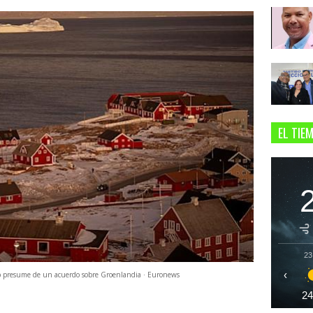
EL TIE
23
‹
mp presume de un acuerdo sobre Groenlandia · Euronews
2