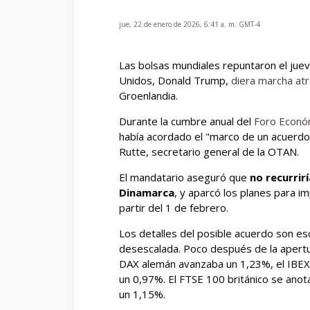
jue, 22 de enero de 2026, 6:41 a. m. GMT-4
Las bolsas mundiales repuntaron el jue
Unidos, Donald Trump,
diera marcha at
Groenlandia.
Durante la cumbre anual del
Foro Econó
había acordado el "marco de un acuerdo
Rutte, secretario general de la OTAN.
El mandatario aseguró que
no recurrirí
Dinamarca
, y aparcó los planes para i
partir del 1 de febrero.
Los detalles del posible acuerdo son es
desescalada. Poco después de la apertu
DAX alemán avanzaba un 1,23%, el IBEX
un 0,97%. El FTSE 100 británico se ano
un 1,15%.