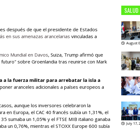
SALUD
ves después de que el presidente de Estados
rás en sus amenazas arancelarias
vinculadas a
August 0
mico Mundial en Davos
, Suiza, Trump afirmó que
 futuro" sobre Groenlandia tras reunirse con Mark
a a la fuerza militar para arrebatar la isla a
mponer aranceles adicionales a países europeos a
casos, aunque los inversores celebraron la
ra en Europa, el CAC 40 francés subía un 1,31%, el
 35 sumaba un 1,05% y el FTSE MIB italiano ganaba
July 17,
taba un 0,76%, mientras el STOXX Europe 600 subía