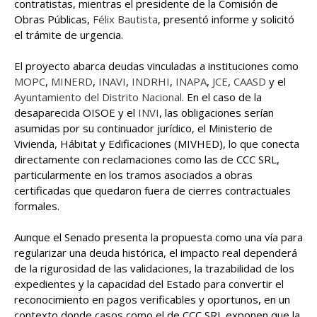
contratistas, mientras el presidente de la Comisión de
Obras Públicas,
Félix Bautista
, presentó informe y solicitó
el trámite de urgencia.
El proyecto abarca deudas vinculadas a instituciones como
MOPC
,
MINERD
,
INAVI
,
INDRHI
,
INAPA
,
JCE
,
CAASD
y el
Ayuntamiento del Distrito Nacional
. En el caso de la
desaparecida OISOE y el
INVI
, las obligaciones serían
asumidas por su continuador jurídico, el Ministerio de
Vivienda, Hábitat y Edificaciones (MIVHED), lo que conecta
directamente con reclamaciones como las de CCC SRL,
particularmente en los tramos asociados a obras
certificadas que quedaron fuera de cierres contractuales
formales.
Aunque el Senado presenta la propuesta como una vía para
regularizar una deuda histórica, el impacto real dependerá
de la rigurosidad de las validaciones, la trazabilidad de los
expedientes y la capacidad del Estado para convertir el
reconocimiento en pagos verificables y oportunos, en un
contexto donde casos como el de CCC SRL exponen que la