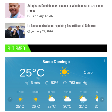
Autopistas Dominicanas: cuando la velocidad se cruza con el
riesgo
February 17, 2026
La lucha contra la corrupción y las críticas al Gobierno
January 24, 2026
EL TIEMPO
Santo Domingo
25°C
Claro
6 m/s
93%
763
mmHg
07:00
08:00
09:00
10:00
11:00
12:00
‹
›
25°C
26°C
28°C
30°C
31°C
30°C