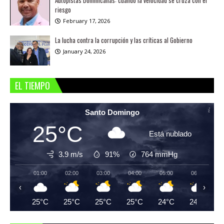
Autopistas Dominicanas: cuando la velocidad se cruza con el
riesgo
February 17, 2026
La lucha contra la corrupción y las críticas al Gobierno
January 24, 2026
EL TIEMPO
Santo Domingo
25°C
Está nublado
3.9 m/s
91%
764
mmHg
01:00
02:00
03:00
04:00
05:00
06:00
‹
›
25°C
25°C
25°C
25°C
24°C
24°C