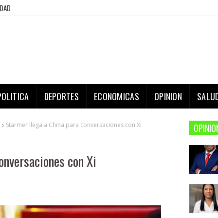
IDAD
POLITICA
DEPORTES
ECONOMICAS
OPINION
SALU
Starmer llega a China para conversaciones con Xi
OPINIO
conversaciones con Xi