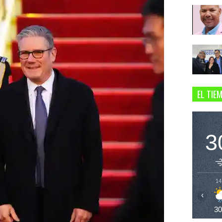
EL TIE
3
14
‹
3