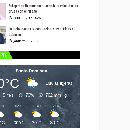
Autopistas Dominicanas: cuando la velocidad se
cruza con el riesgo
February 17, 2026
La lucha contra la corrupción y las críticas al
Gobierno
January 24, 2026
MPO
Santo Domingo
0°C
Lluvias ligeras
5 m/s
70%
762
mmHg
:00
15:00
16:00
17:00
18:00
19:00
20:00
21:
›
0°C
30°C
30°C
30°C
29°C
28°C
28°C
27