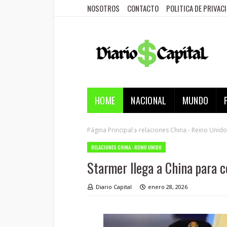
NOSOTROS
CONTACTO
POLITICA DE PRIVAC
HOME
NACIONAL
MUNDO
Página Principal
relaciones China - Reino Unido
RELACIONES CHINA - REINO UNIDO
Starmer llega a China para 
Diario Capital
enero 28, 2026