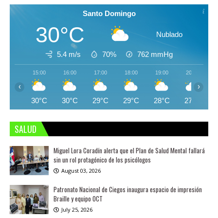
Santo Domingo
30°C
Nublado
5.4 m/s
70%
762
mmHg
15:00
16:00
17:00
18:00
19:00
20:00
‹
›
30°C
30°C
29°C
29°C
28°C
27°C
SALUD
Miguel Lora Coradín alerta que el Plan de Salud Mental fallará
sin un rol protagónico de los psicólogos
August 03, 2026
Patronato Nacional de Ciegos inaugura espacio de impresión
Braille y equipo OCT
July 25, 2026