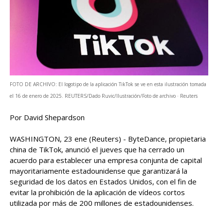
FOTO DE ARCHIVO: El logotipo de la aplicación TikTok se ve en esta ilustración tomada
el 16 de enero de 2025. REUTERS/Dado Ruvic/Ilustración/Foto de archivo · Reuters
Por David Shepardson
WASHINGTON, 23 ene (Reuters) - ByteDance, propietaria
china de TikTok, anunció el jueves que ha cerrado un
acuerdo para establecer una empresa conjunta de capital
mayoritariamente estadounidense que garantizará la
seguridad de los datos en ​Estados Unidos, con el fin de
evitar la prohibición de la aplicación de vídeos cortos
utilizada por más de ‌200 millones de estadounidenses.