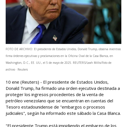
FOTO DE ARCHIVO: El presidente de Estados Unidos, Donald Trump, observa mientras
firma órdenes ejecutivas y proclamaciones en la Oficina Oval de la Casa Blanca, en
Washington, D.C., EE. UU., el 5 de mayo de 2025. REUTERS/Leah Millis/Foto de
archivo · Reuters
10 ene (Reuters) - El presidente de Estados Unidos, ​
Donald Trump, ha ‌firmado una orden ejecutiva destinada a
‌proteger los ingresos procedentes de la venta de
petróleo venezolano que se ⁠encuentran ‌en cuentas del
Tesoro estadounidense de "embargos o ‍procesos
judiciales", según ha informado este sábado la Casa Blanca.
"El ​presidente Trump está ‌impidiendo el embargo de los