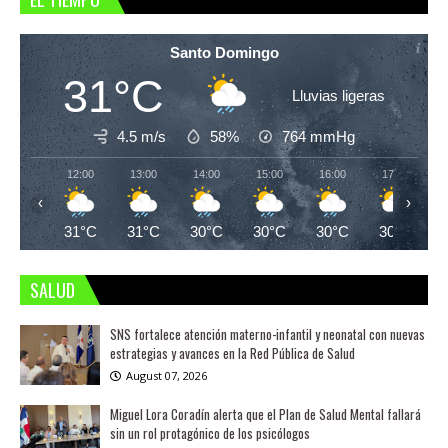
Santo Domingo
31°C
Lluvias ligeras
4.5 m/s
58%
764
mmHg
12:00
13:00
14:00
15:00
16:00
17:00
‹
›
31°C
31°C
30°C
30°C
30°C
30°C
SALUD
SNS fortalece atención materno-infantil y neonatal con nuevas
estrategias y avances en la Red Pública de Salud
August 07, 2026
Miguel Lora Coradín alerta que el Plan de Salud Mental fallará
sin un rol protagónico de los psicólogos