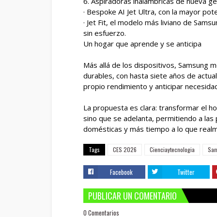
6. Aspiradoras inalámbricas de nueva g
· Bespoke AI Jet Ultra, con la mayor pot
· Jet Fit, el modelo más liviano de Samsu
sin esfuerzo.
Un hogar que aprende y se anticipa
Más allá de los dispositivos, Samsung m
durables, con hasta siete años de actua
propio rendimiento y anticipar necesid
La propuesta es clara: transformar el h
sino que se adelanta, permitiendo a la
domésticas y más tiempo a lo que real
Tags
CES 2026
Cienciaytecnologia
Sa
Facebook
Twitter
PUBLICAR UN COMENTARIO
0 Comentarios