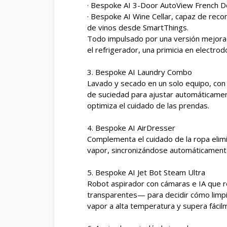
· Bespoke AI 3-Door AutoView French D
· Bespoke AI Wine Cellar, capaz de recon
de vinos desde SmartThings.
Todo impulsado por una versión mejorad
el refrigerador, una primicia en electro
3. Bespoke AI Laundry Combo
Lavado y secado en un solo equipo, con 
de suciedad para ajustar automáticamente
optimiza el cuidado de las prendas.
4. Bespoke AI AirDresser
Complementa el cuidado de la ropa elim
vapor, sincronizándose automáticamente 
5. Bespoke AI Jet Bot Steam Ultra
Robot aspirador con cámaras e IA que r
transparentes— para decidir cómo limpi
vapor a alta temperatura y supera fáci