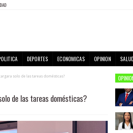
IDAD
POLITICA
DEPORTES
ECONOMICAS
OPINION
SALU
ncargara solo de las tareas domésticas?
OPINIO
solo de las tareas domésticas?