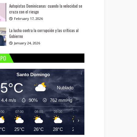
Autopistas Dominicanas: cuando la velocidad se
cruza con el riesgo
February 17, 2026
La lucha contra la corrupción y las críticas al
Gobierno
January 24, 2026
MPO
Santo Domingo
25°C
Nublado
4.4 m/s
90%
762
mmHg
:00
07:00
08:00
09:00
10:00
11:00
12:00
13:
›
5°C
25°C
26°C
28°C
29°C
30°C
31°C
30