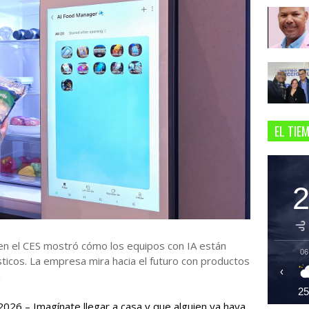
EL TIE
 el CES mostró cómo los equipos con IA están
06
ticos. La empresa mira hacia el futuro con productos
‹
n
2
026 – Imagínate llegar a casa y que alguien ya haya