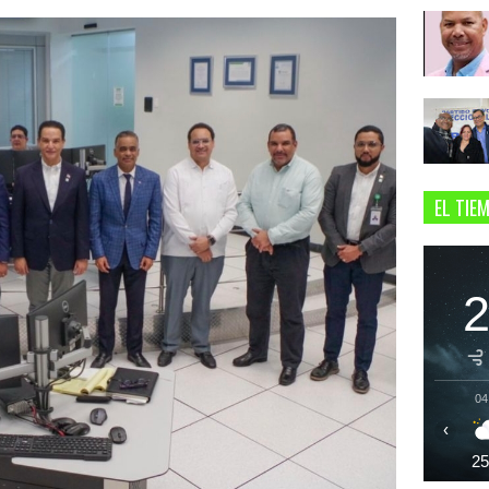
EL TIE
04
‹
2