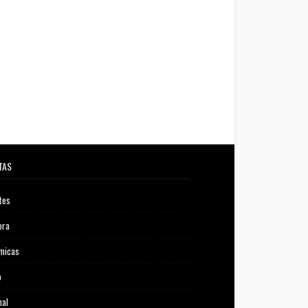
TAS
tes
ora
micas
o
nal