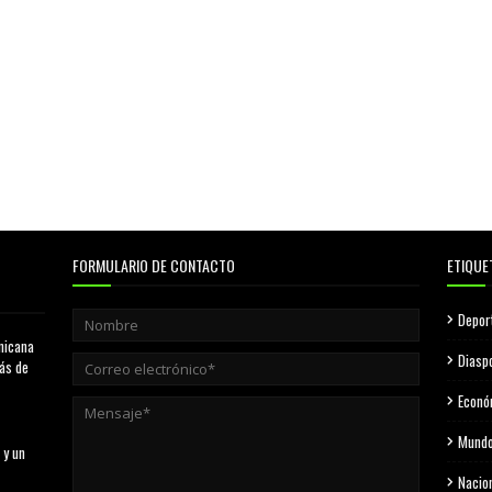
FORMULARIO DE CONTACTO
ETIQUE
Depor
nicana
Diasp
más de
Econó
Mund
 y un
Nacio