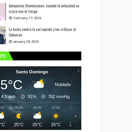
Autopistas Dominicanas: cuando la velocidad se
cruza con el riesgo
February 17, 2026
La lucha contra la corrupción y las críticas al
Gobierno
January 24, 2026
MPO
Santo Domingo
25°C
Nublado
4.9 m/s
91%
762
mmHg
:00
05:00
06:00
07:00
08:00
09:00
10:00
11:
›
5°C
25°C
25°C
25°C
26°C
28°C
30°C
31