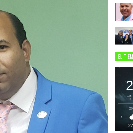
EL TIE
20
‹
2