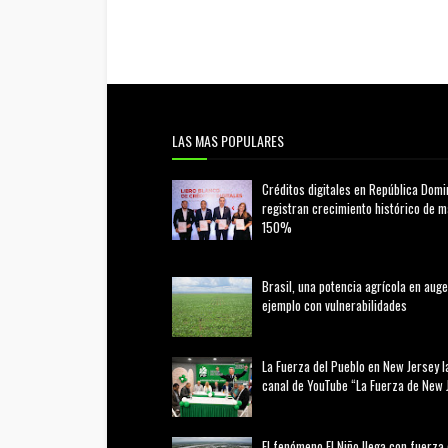
LAS MAS POPULARES
Créditos digitales en República Domi
registran crecimiento histórico de 
150%
febrero 20, 2026
Brasil, una potencia agrícola en auge
ejemplo con vulnerabilidades
marzo 21, 2026
La Fuerza del Pueblo en New Jersey l
canal de YouTube “La Fuerza de New 
agosto 01, 2026
El fenómeno El Niño llega con fuerza