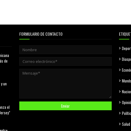
FORMULARIO DE CONTACTO
ETIQUE
Depor
nicana
Diasp
más de
Econó
Mund
 y un
Nacio
Opini
anza el
Jersey”
Políti
Salud
 entre