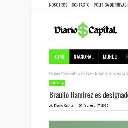
NOSOTROS
CONTACTO
POLITICA DE PRIVAC
HOME
NACIONAL
MUNDO
Página Principal
portada
Braulio Ramirez es 
PORTADA
Braulio Ramirez es designad
Diario Capital
febrero 17, 2026