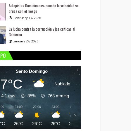
Autopistas Dominicanas: cuando la velocidad se
cruza con el riesgo
February 17, 2026
La lucha contra la corrupción y las críticas al
Gobierno
January 24, 2026
MPO
Santo Domingo
27°C
Nublado
4.1 m/s
85%
763
mmHg
:00
21:00
22:00
23:00
00:00
01:00
02:00
03:
›
7°C
26°C
26°C
26°C
25°C
25°C
25°C
25