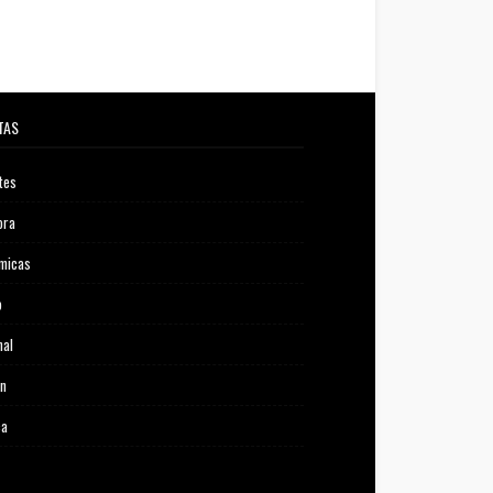
TAS
tes
ora
micas
o
nal
ón
ca