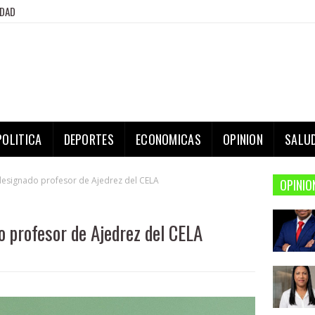
IDAD
POLITICA
DEPORTES
ECONOMICAS
OPINION
SALU
designado profesor de Ajedrez del CELA
OPINIO
o profesor de Ajedrez del CELA