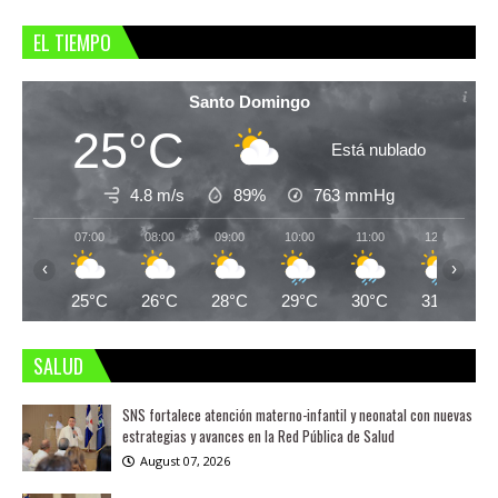
EL TIEMPO
Santo Domingo
25°C
Está nublado
4.8 m/s
89%
763
mmHg
07:00
08:00
09:00
10:00
11:00
12:00
‹
›
25°C
26°C
28°C
29°C
30°C
31°C
SALUD
SNS fortalece atención materno-infantil y neonatal con nuevas
estrategias y avances en la Red Pública de Salud
August 07, 2026