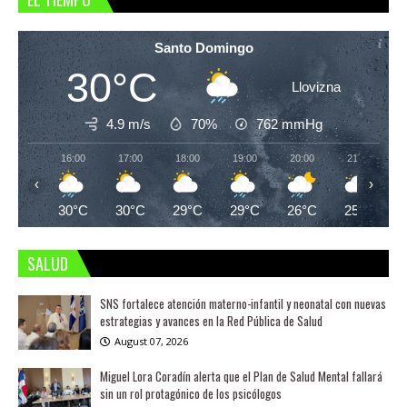
Santo Domingo
30°C
Llovizna
4.9 m/s
70%
762
mmHg
16:00
17:00
18:00
19:00
20:00
21:00
‹
›
30°C
30°C
29°C
29°C
26°C
25°C
SALUD
SNS fortalece atención materno-infantil y neonatal con nuevas
estrategias y avances en la Red Pública de Salud
August 07, 2026
Miguel Lora Coradín alerta que el Plan de Salud Mental fallará
sin un rol protagónico de los psicólogos