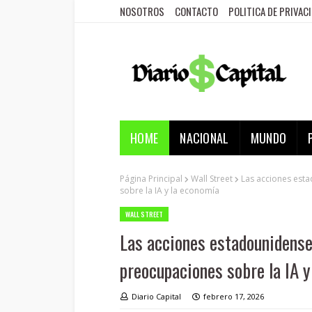
NOSOTROS
CONTACTO
POLITICA DE PRIVAC
HOME
NACIONAL
MUNDO
Página Principal
Wall Street
Las acciones esta
sobre la IA y la economía
WALL STREET
Las acciones estadounidenses
preocupaciones sobre la IA y
Diario Capital
febrero 17, 2026