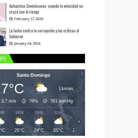
Autopistas Dominicanas: cuando la velocidad se
cruza con el riesgo
February 17, 2026
La lucha contra la corrupción y las críticas al
Gobierno
January 24, 2026
MPO
Santo Domingo
27°C
Lluvias
3.7 m/s
78%
761
mmHg
:00
19:00
20:00
21:00
22:00
23:00
00:00
01:
›
7°C
25°C
24°C
25°C
24°C
24°C
24°C
24