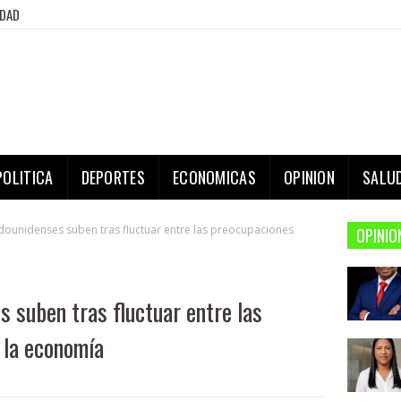
IDAD
POLITICA
DEPORTES
ECONOMICAS
OPINION
SALU
dounidenses suben tras fluctuar entre las preocupaciones
OPINIO
 suben tras fluctuar entre las
 la economía