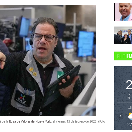
EL TIE
18
‹
é de la
Bolsa de Valores de Nueva York
, el viernes 13 de febrero de 2026. (Foto
2