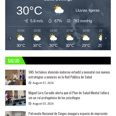
30°C
Lluvias ligeras
5.8 m/s
67%
763
mmHg
14:00
15:00
16:00
17:00
18:00
19:00
‹
›
30°C
30°C
30°C
30°C
29°C
29°C
SALUD
SNS fortalece atención materno-infantil y neonatal con nuevas
estrategias y avances en la Red Pública de Salud
August 07, 2026
Miguel Lora Coradín alerta que el Plan de Salud Mental fallará
sin un rol protagónico de los psicólogos
August 03, 2026
Patronato Nacional de Ciegos inaugura espacio de impresión