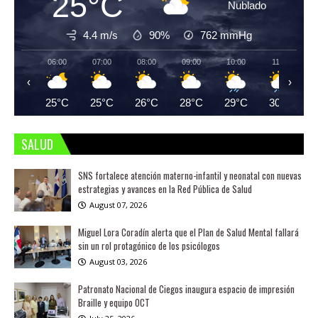
25°C
Nublado
4.4 m/s
90%
762
mmHg
06:00
07:00
08:00
09:00
10:00
11:00
‹
›
25°C
25°C
26°C
28°C
29°C
30°C
SALUD
SNS fortalece atención materno-infantil y neonatal con nuevas
estrategias y avances en la Red Pública de Salud
August 07, 2026
Miguel Lora Coradín alerta que el Plan de Salud Mental fallará
sin un rol protagónico de los psicólogos
August 03, 2026
Patronato Nacional de Ciegos inaugura espacio de impresión
Braille y equipo OCT