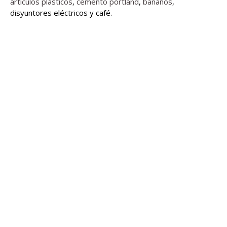
artículos plásticos
,
cemento portland
,
bananos
,
disyuntores eléctricos y café.