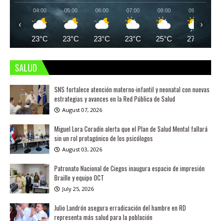
04:00
05:00
06:00
07:00
08:00
09:00
‹
›
23°C
23°C
23°C
23°C
25°C
27°C
SALUD
SNS fortalece atención materno-infantil y neonatal con nuevas
estrategias y avances en la Red Pública de Salud
August 07, 2026
Miguel Lora Coradín alerta que el Plan de Salud Mental fallará
sin un rol protagónico de los psicólogos
August 03, 2026
Patronato Nacional de Ciegos inaugura espacio de impresión
Braille y equipo OCT
July 25, 2026
Julio Landrón asegura erradicación del hambre en RD
representa más salud para la población