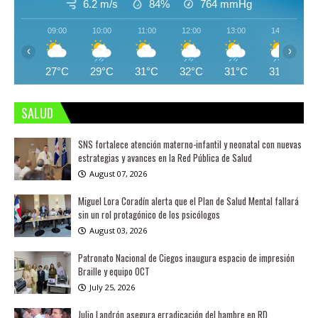
6.2 m/s
84%
764
mmHg
09:00
10:00
11:00
12:00
13:00
14:00
‹
›
27°C
29°C
31°C
32°C
31°C
31°C
SALUD
SNS fortalece atención materno-infantil y neonatal con nuevas
estrategias y avances en la Red Pública de Salud
August 07, 2026
Miguel Lora Coradín alerta que el Plan de Salud Mental fallará
sin un rol protagónico de los psicólogos
August 03, 2026
Patronato Nacional de Ciegos inaugura espacio de impresión
Braille y equipo OCT
July 25, 2026
Julio Landrón asegura erradicación del hambre en RD