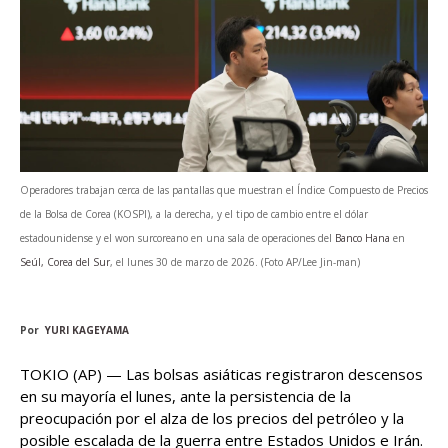
Operadores trabajan cerca de las pantallas que muestran el Índice Compuesto de Precios
de la Bolsa de Corea (KOSPI), a la derecha, y el tipo de cambio entre el dólar
estadounidense y el won surcoreano en una sala de operaciones del
Banco Hana
en
Seúl, Corea del Sur
, el lunes 30 de marzo de 2026. (Foto AP/Lee Jin-man)
Por
YURI KAGEYAMA
TOKIO (AP) — Las bolsas asiáticas registraron descensos
en su mayoría el lunes, ante la persistencia de la
preocupación por el alza de los precios del petróleo y la
posible escalada de la guerra entre Estados Unidos e Irán.