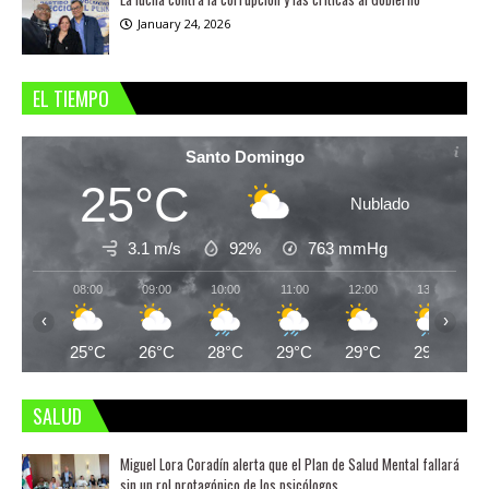
January 24, 2026
EL TIEMPO
Santo Domingo
25°C
Nublado
3.1 m/s
92%
763
mmHg
08:00
09:00
10:00
11:00
12:00
13:00
‹
›
25°C
26°C
28°C
29°C
29°C
29°C
SALUD
Miguel Lora Coradín alerta que el Plan de Salud Mental fallará
sin un rol protagónico de los psicólogos