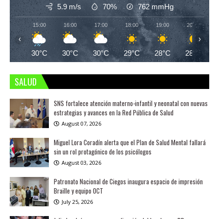
5.9 m/s
70%
762
mmHg
15:00
16:00
17:00
18:00
19:00
20:00
‹
›
30°C
30°C
30°C
29°C
28°C
28°C
SALUD
SNS fortalece atención materno-infantil y neonatal con nuevas
estrategias y avances en la Red Pública de Salud
August 07, 2026
Miguel Lora Coradín alerta que el Plan de Salud Mental fallará
sin un rol protagónico de los psicólogos
August 03, 2026
Patronato Nacional de Ciegos inaugura espacio de impresión
Braille y equipo OCT
July 25, 2026