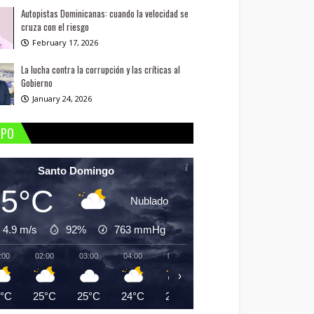
Autopistas Dominicanas: cuando la velocidad se
cruza con el riesgo
February 17, 2026
La lucha contra la corrupción y las críticas al
Gobierno
January 24, 2026
MPO
Santo Domingo
25°C
Nublado
4.9 m/s
92%
763
mmHg
:00
02:00
03:00
04:00
05:00
06:00
07:00
08:
›
5°C
25°C
25°C
24°C
24°C
24°C
25°C
26