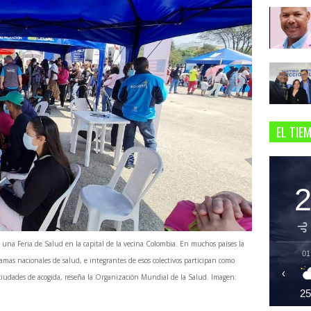
EL TIE
na Feria de Salud en la capital de la vecina Colombia. En muchos países la
01
amas nacionales de salud, e integrantes de esos colectivos participan como
‹
 ciudades de acogida, reseña la Organización Mundial de la Salud. Imagen:
2