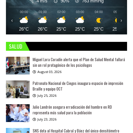
4 m/s
90%
763
mmHg
00:00
01:00
02:00
03:00
04:00
05:00
‹
›
26°C
26°C
25°C
25°C
25°C
25°C
SALUD
Miguel Lora Coradín alerta que el Plan de Salud Mental fallará
sin un rol protagónico de los psicólogos
August 03, 2026
Patronato Nacional de Ciegos inaugura espacio de impresión
Braille y equipo OCT
July 25, 2026
Julio Landrón asegura erradicación del hambre en RD
representa más salud para la población
July 23, 2026
SNS dota al Hospital Cabral y Báez del único densitómetro