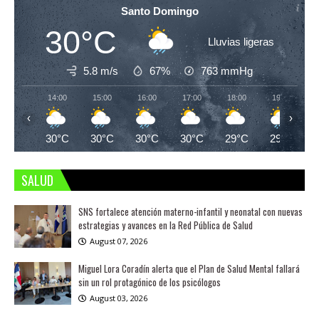
Santo Domingo
30°C
Lluvias ligeras
5.8 m/s
67%
763
mmHg
14:00
15:00
16:00
17:00
18:00
19:00
‹
›
30°C
30°C
30°C
30°C
29°C
29°C
SALUD
SNS fortalece atención materno-infantil y neonatal con nuevas
estrategias y avances en la Red Pública de Salud
August 07, 2026
Miguel Lora Coradín alerta que el Plan de Salud Mental fallará
sin un rol protagónico de los psicólogos
August 03, 2026