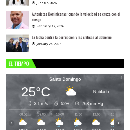
June 07, 2026
Autopistas Dominicanas: cuando la velocidad se cruza con el
riesgo
February 17, 2026
La lucha contra la corrupción y las críticas al Gobierno
January 24, 2026
EL TIEMPO
Santo Domingo
25°C
Nublado
3.1 m/s
92%
763
mmHg
08:00
09:00
10:00
11:00
12:00
13:00
‹
›