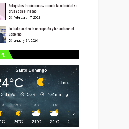
Autopistas Dominicanas: cuando la velocidad se
cruza con el riesgo
February 17, 2026
La lucha contra la corrupción y las críticas al
Gobierno
January 24, 2026
MPO
Santo Domingo
24°C
Claro
3.3 m/s
96%
762
mmHg
:00
23:00
00:00
01:00
02:00
03:00
04:00
05:
›
4°C
24°C
24°C
24°C
24°C
24°C
24°C
24