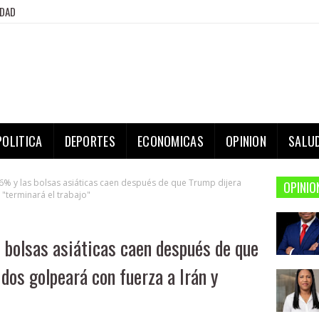
IDAD
POLITICA
DEPORTES
ECONOMICAS
OPINION
SALU
 6% y las bolsas asiáticas caen después de que Trump dijera
OPINIO
 "terminará el trabajo"
 bolsas asiáticas caen después de que
dos golpeará con fuerza a Irán y