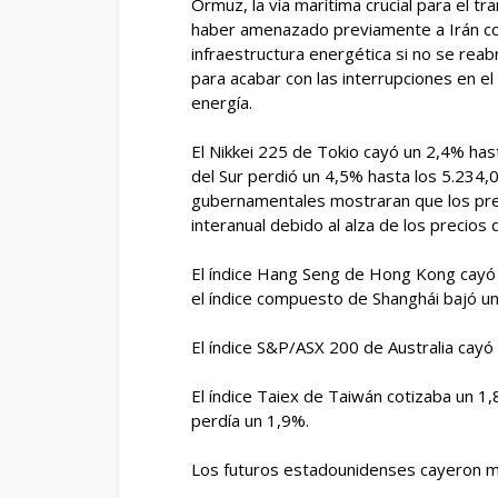
Ormuz, la vía marítima crucial para el 
haber amenazado previamente a Irán c
infraestructura energética si no se reab
para acabar con las interrupciones en el
energía.
El Nikkei 225 de Tokio cayó un 2,4% has
del Sur perdió un 4,5% hasta los 5.234
gubernamentales mostraran que los pr
interanual debido al alza de los precios 
El índice Hang Seng de Hong Kong cayó 
el índice compuesto de Shanghái bajó un
El índice S&P/ASX 200 de Australia cayó
El índice Taiex de Taiwán cotizaba un 1,
perdía un 1,9%.
Los futuros estadounidenses cayeron m