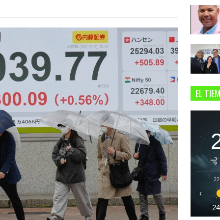
EL TIE
22
‹
2