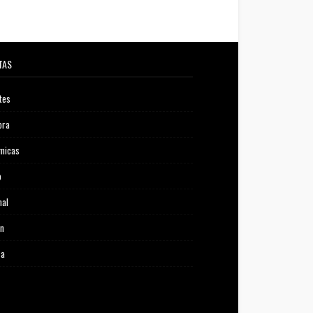
TAS
tes
ora
micas
o
nal
ón
ca