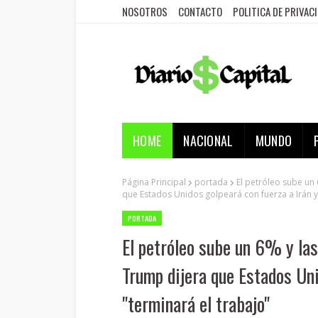
NOSOTROS
CONTACTO
POLITICA DE PRIVAC
HOME
NACIONAL
MUNDO
Página Principal
portada
El petróleo sube un
que Estados Unidos golpeará con fuerza a Irán y
PORTADA
El petróleo sube un 6% y las
Trump dijera que Estados Uni
"terminará el trabajo"