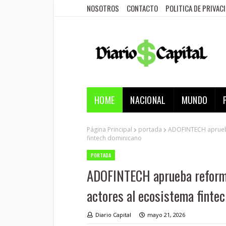
NOSOTROS
CONTACTO
POLITICA DE PRIVAC
HOME
NACIONAL
MUNDO
Página Principal
portada
ADOFINTECH aprueba
fintech dominicano
PORTADA
ADOFINTECH aprueba reforma
actores al ecosistema finte
Diario Capital
mayo 21, 2026