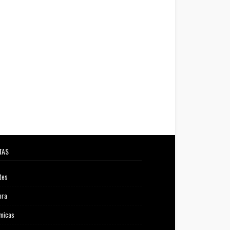
TAS
tes
ora
micas