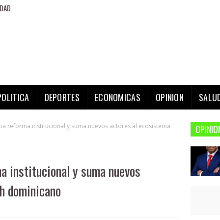
IDAD
POLITICA
DEPORTES
ECONOMICAS
OPINION
SALU
 reforma institucional y suma nuevos actores al ecosistema
OPINIO
 institucional y suma nuevos
ch dominicano