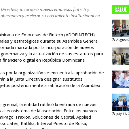
SALUD
a Directiva, incorporó nuevas empresas fintech y
gobernanza y acelerar su crecimiento institucional en
ominicana de Empresas de Fintech (ADOFINTECH)
August 0
onales y estratégicas durante su Asamblea General
 jornada marcada por la incorporación de nuevos
gobernanza y la actualización de sus estatutos para
 financiero digital en República Dominicana.
das por la organización se encuentra la aprobación de
án a la Junta Directiva designar sustitutos
ujetos posteriormente a ratificación de la Asamblea
remial, la entidad ratificó la entrada de nuevas
 al ecosistema de la asociación. Entre los nuevos
July 17,
iPago, Fraxion, Soluciones de Capital, Applied
iates, Kalifika, Interval Puesto de Bolsa,