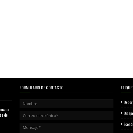
FORMULARIO DE CONTACTO
ETIQUE
Depor
nicana
Diasp
más de
Econó