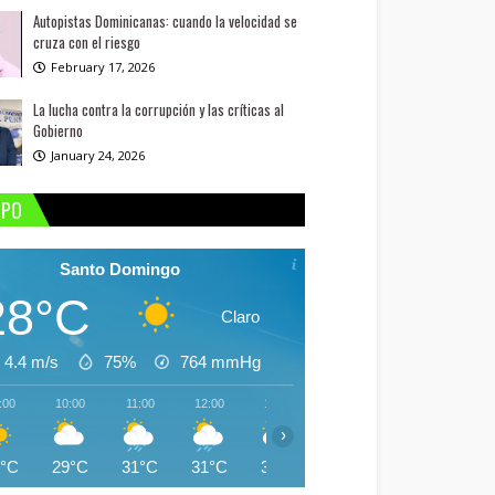
Autopistas Dominicanas: cuando la velocidad se
cruza con el riesgo
February 17, 2026
La lucha contra la corrupción y las críticas al
Gobierno
January 24, 2026
MPO
Santo Domingo
28°C
Claro
4.4 m/s
75%
764
mmHg
:00
10:00
11:00
12:00
13:00
14:00
15:00
16:
›
8°C
29°C
31°C
31°C
31°C
30°C
30°C
30