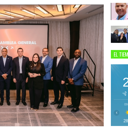
EL TIE
09
‹
2