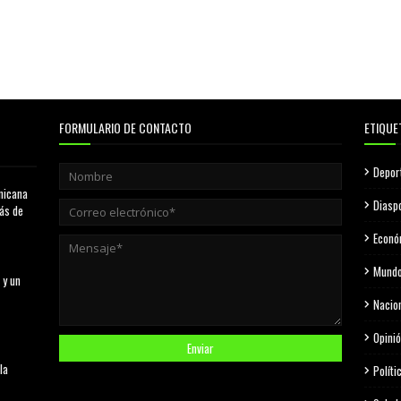
FORMULARIO DE CONTACTO
ETIQUE
Depor
nicana
Diasp
más de
Econó
Mund
 y un
Nacio
Opini
la
Políti