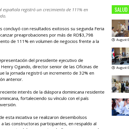
SALUD
tal española registró un crecimiento de 111% en
ado.
as concluyó con resultados exitosos su segunda Feria
 alcanzar preaprobaciones por más de RD$3,798
August 0
miento de 111% en volumen de negocios frente a la
 representación del presidente ejecutivo de
 Henry Ogando, director senior de las Oficinas de
August 0
ue la jornada registró un incremento de 32% en
ón anterior.
creciente interés de la diáspora dominicana residente
minicana, fortaleciendo su vínculo con el país
versión.
e esta iniciativa se realizaron desembolsos
a las constructoras participantes, en respaldo al