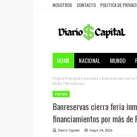
NOSOTROS
CONTACTO
POLITICA DE PRIVAC
HOME
NACIONAL
MUNDO
Página Principal
portada
Banreservas cierra 
RD$3,798 millones
PORTADA
Banreservas cierra feria inm
financiamientos por más de
Diario Capital
mayo 24, 2026