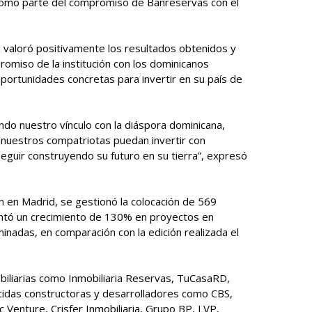
 como parte del compromiso de Banreservas con el
a valoró positivamente los resultados obtenidos y
romiso de la institución con los dominicanos
s oportunidades concretas para invertir en su país de
do nuestro vínculo con la diáspora dominicana,
nuestros compatriotas puedan invertir con
seguir construyendo su futuro en su tierra”, expresó
 en Madrid, se gestionó la colocación de 569
entó un crecimiento de 130% en proyectos en
inadas, en comparación con la edición realizada el
obiliarias como Inmobiliaria Reservas, TuCasaRD,
cidas constructoras y desarrolladores como CBS,
 Venture, Crisfer Inmobiliaria, Grupo BP, LVP,