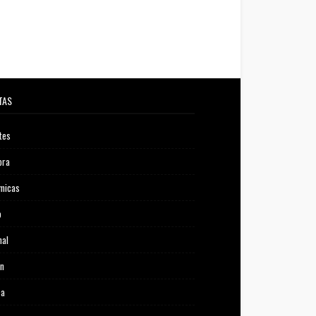
TAS
tes
ora
micas
o
nal
ón
ca