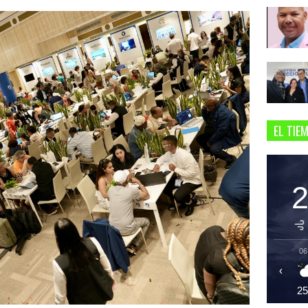
EL TIE
06
‹
2