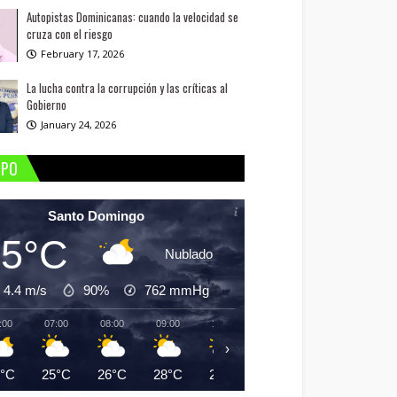
Autopistas Dominicanas: cuando la velocidad se
cruza con el riesgo
February 17, 2026
La lucha contra la corrupción y las críticas al
Gobierno
January 24, 2026
MPO
Santo Domingo
25°C
Nublado
4.4 m/s
90%
762
mmHg
:00
07:00
08:00
09:00
10:00
11:00
12:00
13:
›
5°C
25°C
26°C
28°C
29°C
30°C
31°C
30