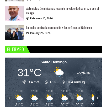
Autopistas Dominicanas: cuando la velocidad se cruza con el
riesgo
February 17, 2026
La lucha contra la corrupción y las críticas al Gobierno
January 24, 2026
EL TIEMPO
Santo Domingo
31°C
Llovizna
3.4 m/s
61%
764
mmHg
11:00
12:00
13:00
14:00
15:00
16:00
‹
›
31°C
31°C
31°C
30°C
30°C
30°C