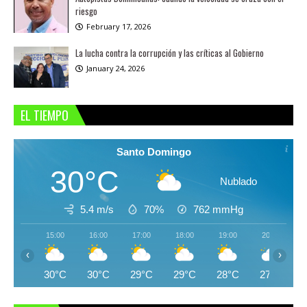
riesgo
February 17, 2026
La lucha contra la corrupción y las críticas al Gobierno
January 24, 2026
EL TIEMPO
Santo Domingo
30°C
Nublado
5.4 m/s
70%
762
mmHg
15:00
16:00
17:00
18:00
19:00
20:00
‹
›
30°C
30°C
29°C
29°C
28°C
27°C