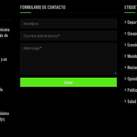
FORMULARIO DE CONTACTO
ETIQUE
Depor
nicana
Diasp
más de
Econó
Mund
 y un
Nacio
Opini
la
Políti
Salud
máxima
dy's