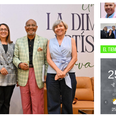
EL TIE
2
07
‹
2