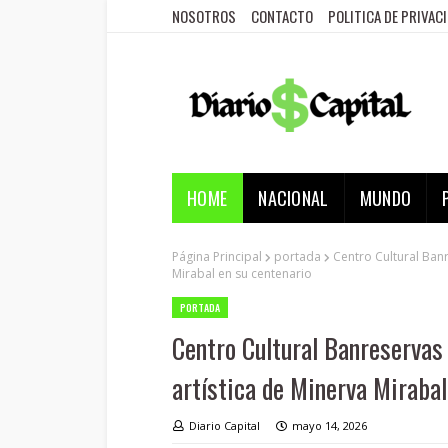
NOSOTROS
CONTACTO
POLITICA DE PRIVAC
HOME
NACIONAL
MUNDO
Página Principal
portada
Centro Cultural Banr
Mirabal en su centenario
PORTADA
Centro Cultural Banreservas
artística de Minerva Mirabal
Diario Capital
mayo 14, 2026