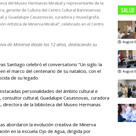
ioteca del Museo Hermanas Mirabal y
representante de la
SALUD
ra, gerente de Cultura del Centro Cultural Banreservas
tural; y Guadalupe Casasnovas, curadora y museógrafa;
ión Artística de Minerva Mirabal”, celebrado en el Centro
August 0
ativa de Minerva desde los 12 años, destacando su
vas Santiago celebró el conversatorio “Un siglo: la
en el marco del centenario de su natalicio, con el
August 0
nocida de su legado.
estacadas personalidades del ámbito cultural e
ro, consultor cultural; Guadalupe Casasnovas, curadora
 directora de la biblioteca del Museo Hermanas
tas abordaron la evolución creativa de Minerva
ión en la escuela Ojo de Agua, dirigida por