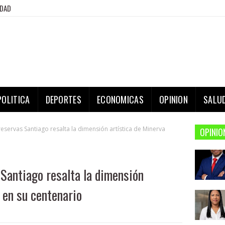
IDAD
POLITICA
DEPORTES
ECONOMICAS
OPINION
SALU
eservas Santiago resalta la dimensión artística de Minerva
OPINIO
 Santiago resalta la dimensión
 en su centenario