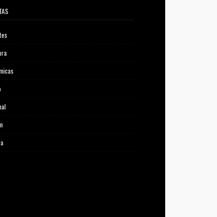
TAS
tes
ora
micas
o
nal
ón
ca