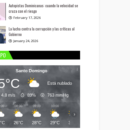
Autopistas Dominicanas: cuando la velocidad se
cruza con el riesgo
February 17, 2026
La lucha contra la corrupción y las críticas al
Gobierno
January 24, 2026
MPO
Santo Domingo
5°C
Está nublado
4.8 m/s
89%
763
mmHg
:00
08:00
09:00
10:00
11:00
12:00
13:00
14:
›
5°C
26°C
28°C
29°C
30°C
31°C
30°C
30