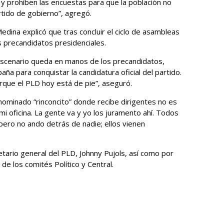
, y prohíben las encuestas para que la población no
rtido de gobierno”, agregó.
edina explicó que tras concluir el ciclo de asambleas
s precandidatos presidenciales.
escenario queda en manos de los precandidatos,
aña para conquistar la candidatura oficial del partido.
rque el PLD hoy está de pie”, aseguró.
denominado “rinconcito” donde recibe dirigentes no es
i oficina. La gente va y yo los juramento ahí. Todos
ero no ando detrás de nadie; ellos vienen
ario general del PLD, Johnny Pujols, así como por
e los comités Político y Central.