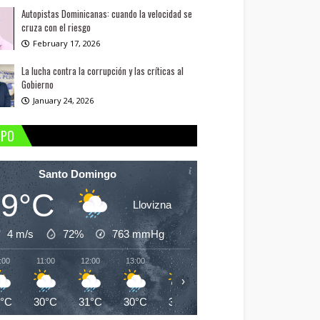
Autopistas Dominicanas: cuando la velocidad se
cruza con el riesgo
February 17, 2026
La lucha contra la corrupción y las críticas al
Gobierno
January 24, 2026
MPO
Santo Domingo
29°C
Llovizna
4 m/s
72%
763
mmHg
:00
11:00
12:00
13:00
14:00
15:00
16:00
17:
›
9°C
30°C
31°C
30°C
30°C
30°C
30°C
30