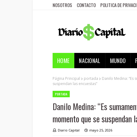
NOSOTROS
CONTACTO
POLITICA DE PRIVAC
HOME
NACIONAL
MUNDO
Página Principal
portada
Danilo Medina: “Es
suspendan las encuestas”
PORTADA
Danilo Medina: “Es sumamen
momento que se suspendan l
Diario Capital
mayo 25, 2026