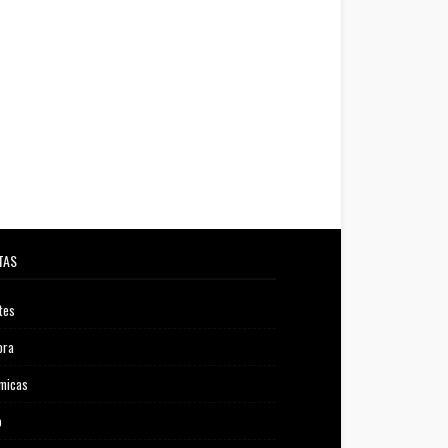
TAS
tes
ora
micas
o