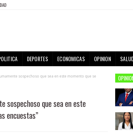
IDAD
POLITICA
DEPORTES
ECONOMICAS
OPINION
SALU
 sumamente sospechoso que sea en este momento que se
OPINIO
te sospechoso que sea en este
as encuestas”