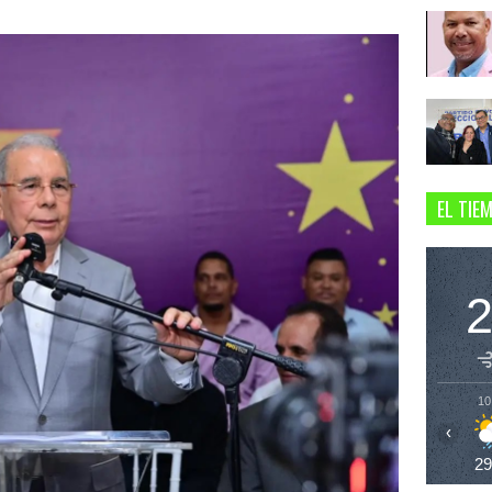
EL TIE
10
‹
2