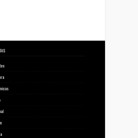
TAS
tes
ora
micas
o
nal
ón
ca