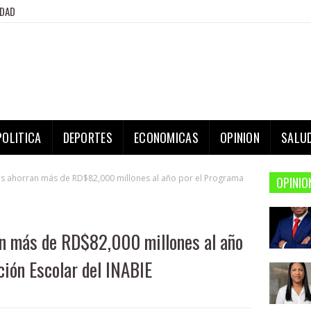
IDAD
POLITICA
DEPORTES
ECONOMICAS
OPINION
SALU
s ahorran más de RD$82,000 millones al año por el Programa
OPINIO
an más de RD$82,000 millones al año
ción Escolar del INABIE