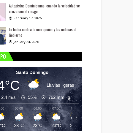
Autopistas Dominicanas: cuando la velocidad se
cruza con el riesgo
February 17, 2026
La lucha contra la corrupción y las críticas al
Gobierno
January 24, 2026
MPO
Santo Domingo
4°C
Lluvias ligeras
2.4 m/s
95%
762
mmHg
:00
05:00
06:00
07:00
08:00
09:00
10:00
11:
›
4°C
23°C
23°C
23°C
25°C
26°C
28°C
29