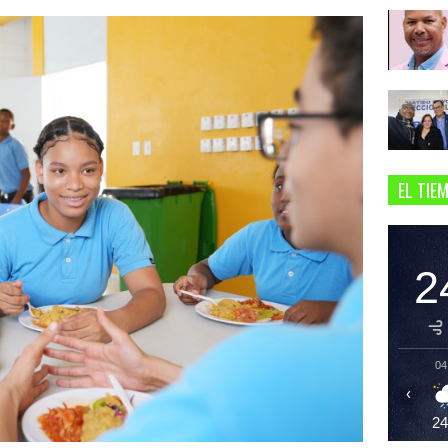
EL TIE
2
04
‹
2