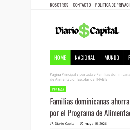
NOSOTROS
CONTACTO
POLITICA DE PRIVAC
HOME
NACIONAL
MUNDO
Página Principal
portada
Familias dominicana
de Alimentación Escolar del INABIE
PORTADA
Familias dominicanas ahorr
por el Programa de Alimenta
Diario Capital
mayo 15, 2026