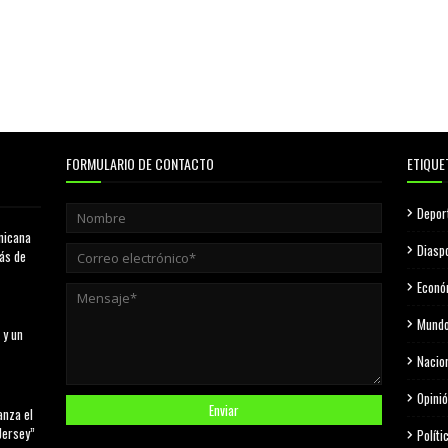
FORMULARIO DE CONTACTO
ETIQUE
Depor
nicana
Diasp
más de
Econó
Mund
 y un
Nacio
Opini
anza el
Jersey”
Políti