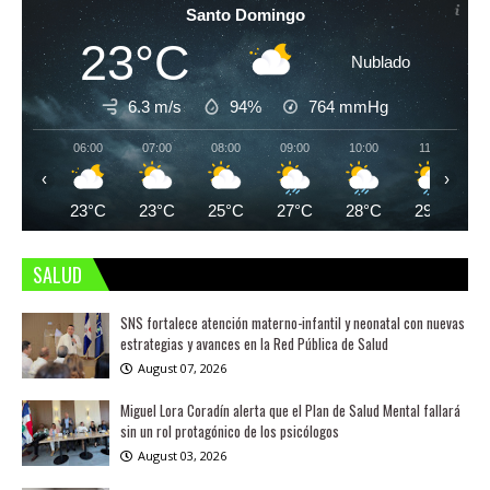
Santo Domingo
23°C
Nublado
6.3 m/s
94%
764
mmHg
06:00
07:00
08:00
09:00
10:00
11:00
‹
›
23°C
23°C
25°C
27°C
28°C
29°C
SALUD
SNS fortalece atención materno-infantil y neonatal con nuevas
estrategias y avances en la Red Pública de Salud
August 07, 2026
Miguel Lora Coradín alerta que el Plan de Salud Mental fallará
sin un rol protagónico de los psicólogos
August 03, 2026