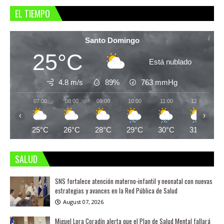
EL TIEMPO
Santo Domingo
25°C
Está nublado
4.8 m/s
89%
763
mmHg
07:00
08:00
09:00
10:00
11:00
12:00
‹
›
25°C
26°C
28°C
29°C
30°C
31°C
SALUD
SNS fortalece atención materno-infantil y neonatal con nuevas
estrategias y avances en la Red Pública de Salud
August 07, 2026
Miguel Lora Coradín alerta que el Plan de Salud Mental fallará