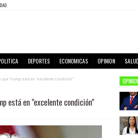
IDAD
POLITICA
DEPORTES
ECONOMICAS
OPINION
SALU
 que Trump está en "excelente condición"
OPINIO
mp está en "excelente condición"