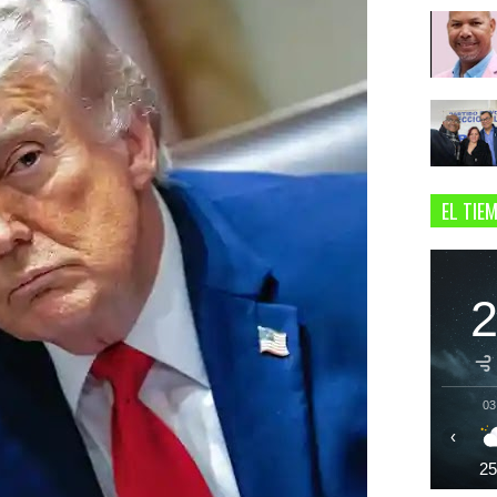
EL TIE
03
‹
2