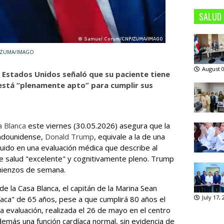
SALUD
P/ZUMA/IMAGO
August 0
e Estados Unidos señaló que su paciente tiene
está “plenamente apto” para cumplir sus
a Blanca
este viernes (30.05.2026) asegura que la
tadounidense,
Donald Trump
, equivale a la de una
uido en una evaluación médica que describe al
e salud "excelente" y cognitivamente pleno. Trump
mienzos de semana.
e la Casa Blanca, el capitán de la Marina Sean
July 17,
aca" de 65 años, pese a que cumplirá 80 años el
a evaluación, realizada el 26 de mayo en el centro
emás una función cardíaca normal, sin evidencia de