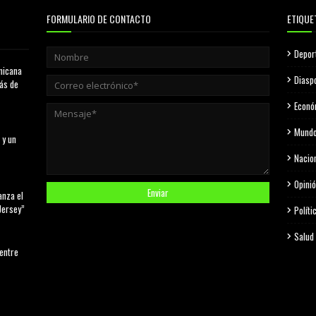
FORMULARIO DE CONTACTO
ETIQUE
Depor
nicana
Diasp
más de
Econó
Mund
 y un
Nacio
Opini
anza el
Jersey”
Políti
Salud
 entre