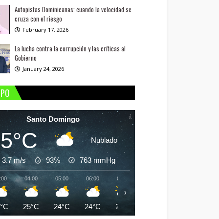
Autopistas Dominicanas: cuando la velocidad se
cruza con el riesgo
February 17, 2026
La lucha contra la corrupción y las críticas al
Gobierno
January 24, 2026
MPO
Santo Domingo
25°C
Nublado
3.7 m/s
93%
763
mmHg
:00
04:00
05:00
06:00
07:00
08:00
09:00
10:
›
5°C
25°C
24°C
24°C
25°C
26°C
28°C
29