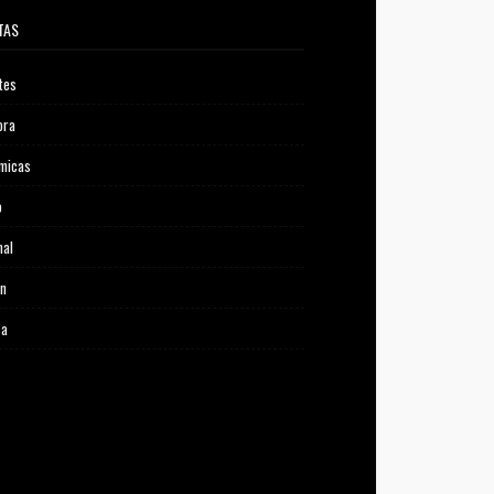
TAS
tes
ora
micas
o
nal
ón
ca