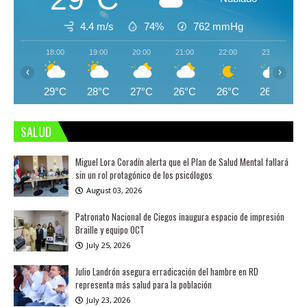
4.4 m/s
74%
762
mmHg
18:00
19:00
20:00
21:00
22:00
23:00
‹
›
29°C
28°C
27°C
26°C
26°C
26°C
SALUD
Miguel Lora Coradín alerta que el Plan de Salud Mental fallará
sin un rol protagónico de los psicólogos
August 03, 2026
Patronato Nacional de Ciegos inaugura espacio de impresión
Braille y equipo OCT
July 25, 2026
Julio Landrón asegura erradicación del hambre en RD
representa más salud para la población
July 23, 2026