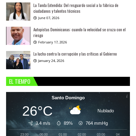
La Tanda Extendida: Del resguardo social a la fábrica de
ciudadanos y talentos técnicos
June 07, 2026
Autopistas Dominicanas: cuando la velocidad se cruza con el
riesgo
February 17, 2026
La lucha contra la corrupción y las críticas al Gobierno
January 24, 2026
EL TIEMPO
Santo Domingo
26°C
Nublado
3.4 m/s
89%
764
mmHg
23:00
00:00
01:00
02:00
03:00
04:00