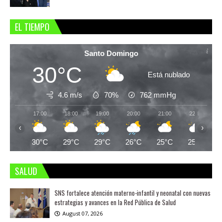
EL TIEMPO
Santo Domingo
30°C
Está nublado
4.6 m/s
70%
762
mmHg
17:00
18:00
19:00
20:00
21:00
22:00
‹
›
30°C
29°C
29°C
26°C
25°C
25°C
SALUD
SNS fortalece atención materno-infantil y neonatal con nuevas
estrategias y avances en la Red Pública de Salud
August 07, 2026