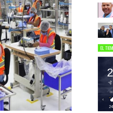
EL TIE
06
‹
2