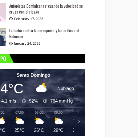
Autopistas Dominicanas: cuando la velocidad se
cruza con el riesgo
February 17, 2026
La lucha contra la corrupción y las críticas al
Gobierno
January 24, 2026
MPO
Santo Domingo
24°C
Nublado
4.1 m/s
92%
764
mmHg
:00
07:00
08:00
09:00
10:00
11:00
12:00
13:
›
4°C
25°C
26°C
28°C
29°C
30°C
31°C
31