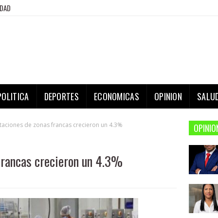
IDAD
POLITICA
DEPORTES
ECONOMICAS
OPINION
SALU
aciones de zonas francas crecieron un 4.3%
OPINIO
francas crecieron un 4.3%