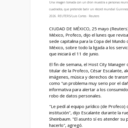
Una imagen tomada con un dron muestra a personas reunida
cuadrados, que pretende batir un récord mundial Guinness
2026. REUTERS/Luis Cortes · Reuters
CIUDAD DE MÉXICO, 25 mayo (Reuters) 
México, Profeco, dijo el lunes que revis
sede capitalina para la Copa del Mundo de
México, sobre todo la ligada a los servi
que iniciará el 11 de junio.
El fin de semana, el Host City Manager d
titular de la Profeco, César Escalante, a
imágenes, música y derechos de transmi
⁠como "un problema muy serio por el d
informativa para alertar a los consumido
robo de datos personales.
"Le pedí al equipo jurídico (de Profeco) 
institución", dijo Escalante durante la ru
Sheinbaum. "El asunto sí es atender su ​
hacerlo", agregó.