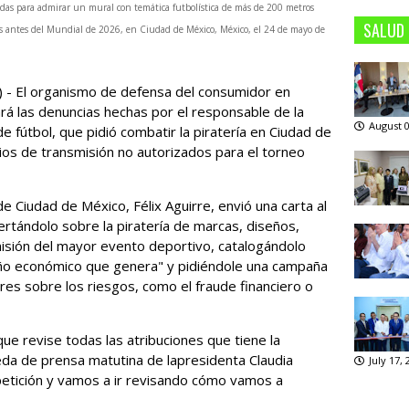
s para admirar un mural con temática futbolística de más de 200 metros
SALUD
 antes del Mundial de 2026, en Ciudad de México, México, el 24 de mayo de
- El organismo de defensa del consumidor en
ará las denuncias hechas por el ‌responsable de la
August 0
 fútbol, que ‌pidió combatir la piratería en Ciudad de
cios de transmisión no ​autorizados para el torneo
e Ciudad de México, Félix Aguirre, envió una carta al
lertándolo sobre la piratería de marcas, diseños,
sión ‌del mayor evento deportivo, catalogándolo
año económico que genera" y pidiéndole una campaña
res sobre los riesgos, ⁠como el fraude financiero o
que revise todas las atribuciones que tiene la
eda de prensa matutina de ​la ​presidenta Claudia
July 17,
petición y vamos a ir revisando ‌cómo vamos a