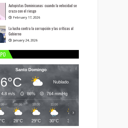
Autopistas Dominicanas: cuando la velocidad se
cruza con el riesgo
February 17, 2026
La lucha contra la corrupción y las críticas al
Gobierno
January 24, 2026
MPO
Santo Domingo
26°C
Nublado
4.8 m/s
86%
764
mmHg
:00
09:00
10:00
11:00
12:00
13:00
14:00
15:
›
6°C
28°C
29°C
30°C
31°C
31°C
30°C
31