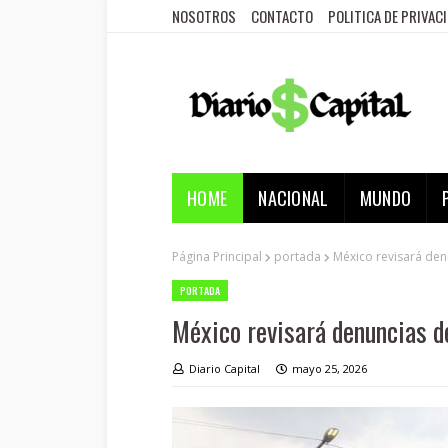
NOSOTROS
CONTACTO
POLITICA DE PRIVAC
HOME
NACIONAL
MUNDO
Página Principal
portada
México revisará den
PORTADA
México revisará denuncias d
Diario Capital
mayo 25, 2026