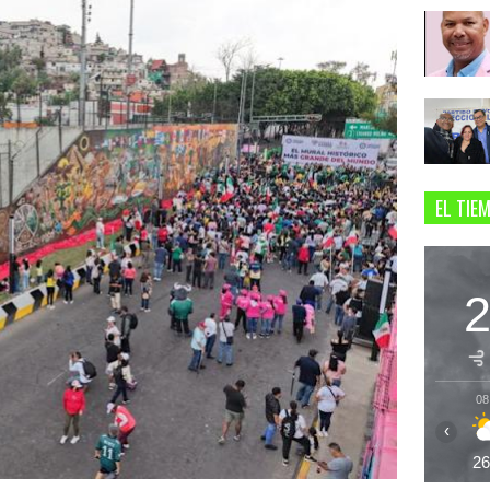
EL TIE
08
‹
2