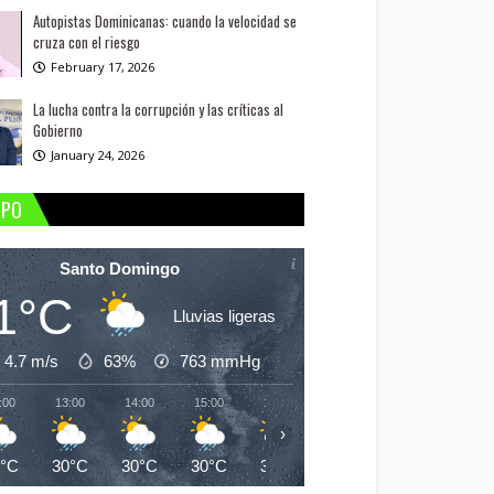
Autopistas Dominicanas: cuando la velocidad se
cruza con el riesgo
February 17, 2026
La lucha contra la corrupción y las críticas al
Gobierno
January 24, 2026
MPO
Santo Domingo
1°C
Lluvias ligeras
4.7 m/s
63%
763
mmHg
:00
13:00
14:00
15:00
16:00
17:00
18:00
19:
›
1°C
30°C
30°C
30°C
30°C
30°C
29°C
28