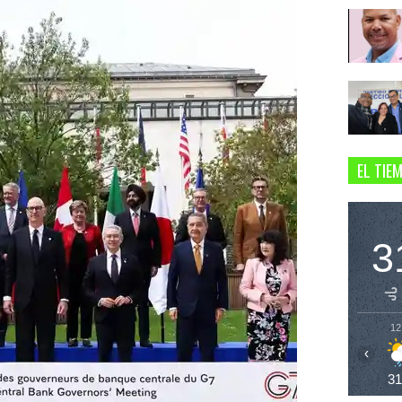
EL TIE
3
12
‹
3