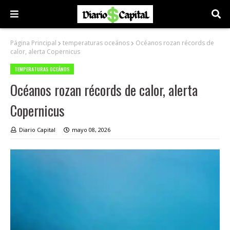
Página Principal
temperaturas oceános
Océanos rozan récords de
calor, alerta Copernicus
TEMPERATURAS OCEÁNOS
Océanos rozan récords de calor, alerta
Copernicus
Diario Capital
mayo 08, 2026