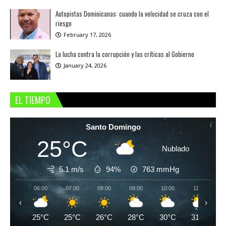
Autopistas Dominicanas: cuando la velocidad se cruza con el
riesgo
February 17, 2026
La lucha contra la corrupción y las críticas al Gobierno
January 24, 2026
EL TIEMPO
Santo Domingo
25°C
Nublado
5.1 m/s
94%
763
mmHg
06:00
07:00
08:00
09:00
10:00
11:00
‹
›
25°C
25°C
26°C
28°C
30°C
31°C