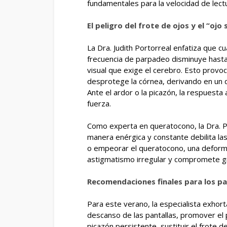
fundamentales para la velocidad de lect
El peligro del frote de ojos y el “ojo 
La Dra. Judith Portorreal enfatiza que cu
frecuencia de parpadeo disminuye hasta
visual que exige el cerebro. Esto provo
desprotege la córnea, derivando en un d
Ante el ardor o la picazón, la respuesta
fuerza.
Como experta en queratocono, la Dra. Po
manera enérgica y constante debilita las
o empeorar el queratocono, una deformi
astigmatismo irregular y compromete gra
Recomendaciones finales para los p
Para este verano, la especialista exhort
descanso de las pantallas, promover el 
picazón persistente, sustituir el frote d