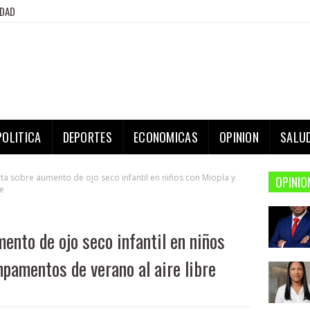
IDAD
POLITICA
DEPORTES
ECONOMICAS
OPINION
SALU
ta sobre aumento de ojo seco infantil en niños con Miopía y
OPINIO
e
ento de ojo seco infantil en niños
pamentos de verano al aire libre