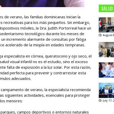
SALUD
s de verano, las familias dominicanas inician la
 recreativas para los más pequeños. Sin embargo,
positivos móviles, la Dra. Judith Portorreal hace un
l sedentarismo tecnológico durante los meses de
August 0
un incremento alarmante de consultas por fatiga
ance acelerado de la miopía en edades tempranas.
a especialista en córnea, queratocono y ojo seco, el
lud visual infantil no es el estudio, sino el exceso
nte falta de exposición a la luz solar. Por esta razón,
idad perfecta para prevenir y contrarrestar esta
tímulos adecuados.
un campamento de verano, la especialista recomienda
as siguientes actividades, esenciales para proteger
e los menores:
July 17,
en parques, campos deportivos o entornos naturales