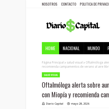
NOSOTROS
CONTACTO
POLITICA DE PRIVAC
HOME
NACIONAL
MUNDO
Página Principal
salud visual
Oftalmóloga aler
recomienda campamentos de verano al aire libr
SALUD VISUAL
Oftalmóloga alerta sobre aum
con Miopía y recomienda cam
Diario Capital
mayo 28, 2026