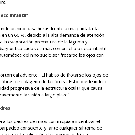
ura.
seco infantil”
ando un niño pasa horas frente a una pantalla, la
 en un 60 %, debido a la alta demanda de atención
ca la evaporación prematura de la lágrima y
iagnóstico cada vez más común: el ojo seco infantil.
 automática del niño suele ser frotarse los ojos con
rtorreal advierte: “El hábito de frotarse los ojos de
 fibras de colágeno de la córnea. Esto puede inducir
dad progresiva de la estructura ocular que causa
vemente la visión a largo plazo”.
adres
a a los padres de niños con miopía a incentivar el
parpadeo consciente y, ante cualquier síntoma de
e ojos por la aplicación de compresas frías y