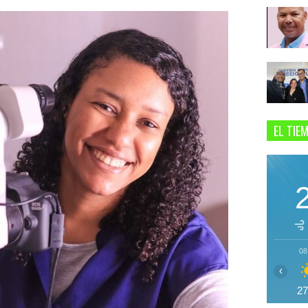
EL TIE
08
‹
2