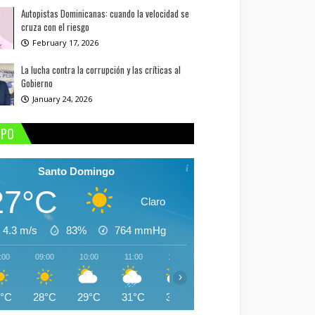
Autopistas Dominicanas: cuando la velocidad se
cruza con el riesgo
February 17, 2026
La lucha contra la corrupción y las críticas al
Gobierno
January 24, 2026
MPO
Santo Domingo
27°C
Claro
4.3 m/s
83%
764
mmHg
:00
09:00
10:00
11:00
12:00
13:00
14:00
15:
›
7°C
28°C
29°C
31°C
31°C
31°C
30°C
30