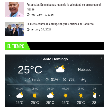
Autopistas Dominicanas: cuando la velocidad se cruza con el
riesgo
February 17, 2026
La lucha contra la corrupción y las críticas al Gobierno
January 24, 2026
EL TIEMPO
Santo Domingo
25°C
Nublado
4.9 m/s
91%
762
mmHg
04:00
05:00
06:00
07:00
08:00
09:00
‹
›
25°C
25°C
25°C
25°C
26°C
28°C