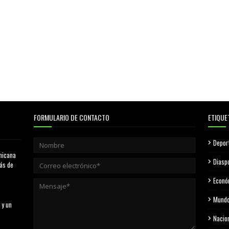
FORMULARIO DE CONTACTO
ETIQUE
Depor
nicana
Diasp
más de
Econó
Mund
 y un
Nacio