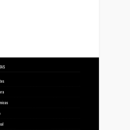
TAS
tes
ora
micas
o
nal