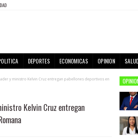
IDAD
POLITICA
DEPORTES
ECONOMICAS
OPINION
SALU
nader y ministro Kelvin Cruz entregan pabellones deportivos en
OPINIO
inistro Kelvin Cruz entregan
 Romana