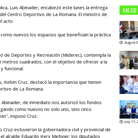
lica, Luis Abinader, encabezó este lunes la entrega
SALUD
del Centro Deportivo de La Romana. El ministro de
l acto.
como nuevos los espacios que benefician la práctica
August 0
rio de Deportes y Recreación (Miderec), contempla la
metros cuadrados, con el objetivo de ofrecer a la
 funcional.
, Kelvin Cruz, destacó la importancia que tienen
ortivo de La Romana.
 Abinader, de inmediato nos autorizó los fondos
gando como nuevos no solo uno, sino cinco
nas”, expuso Cruz.
July 17,
o Cruz estuvieron la gobernadora civil y provincial de
l alcalde Eduardo Kery Metivier; los diputados