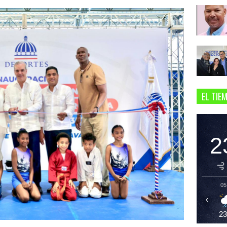
EL TIE
2
05
‹
2