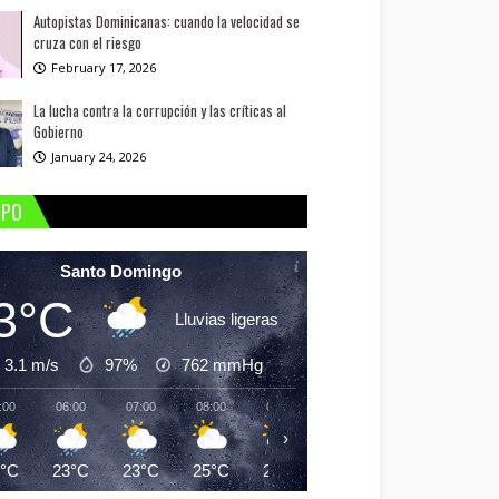
Autopistas Dominicanas: cuando la velocidad se
cruza con el riesgo
February 17, 2026
La lucha contra la corrupción y las críticas al
Gobierno
January 24, 2026
MPO
Santo Domingo
3°C
Lluvias ligeras
3.1 m/s
97%
762
mmHg
:00
06:00
07:00
08:00
09:00
10:00
11:00
12:
›
3°C
23°C
23°C
25°C
26°C
28°C
29°C
29