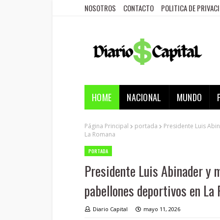
NOSOTROS
CONTACTO
POLITICA DE PRIVAC
HOME
NACIONAL
MUNDO
Página Principal
portada
Presidente Luis Abi
La Romana
PORTADA
Presidente Luis Abinader y m
pabellones deportivos en La
Diario Capital
mayo 11, 2026